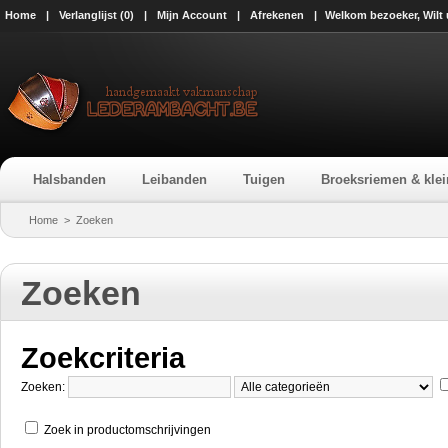
Home
|
Verlanglijst (0)
|
Mijn Account
|
Afrekenen
|
Welkom bezoeker, Wilt
Halsbanden
Leibanden
Tuigen
Broeksriemen & klei
Home
>
Zoeken
Zoeken
Zoekcriteria
Zoeken:
Zoek in productomschrijvingen