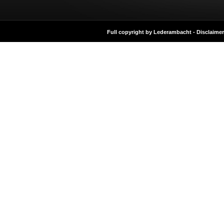
Full copyright by Lederambacht -
Disclaimer