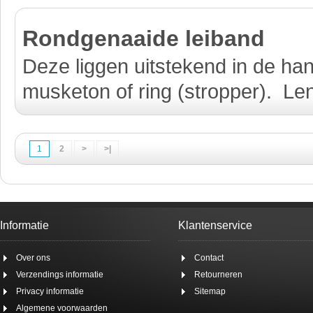
Rondgenaaide leiband
Deze liggen uitstekend in de ha
musketon of ring (stropper). Len
1
2
>
>|
Informatie
Klantenservice
Over ons
Contact
Verzendings informatie
Retourneren
Privacy informatie
Sitemap
Algemene voorwaarden