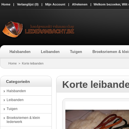
Home
|
Verlanglijst (0)
|
Mijn Account
|
Afrekenen
|
Welkom bezoeker, Wilt
Halsbanden
Leibanden
Tuigen
Broeksriemen & klei
Home
>
Korte leibanden
Korte leiband
Categorieën
Halsbanden
Leibanden
Tuigen
Broeksriemen & klein
lederwerk