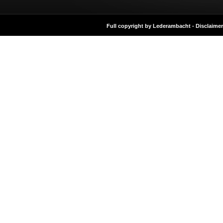
Full copyright by Lederambacht -
Disclaimer