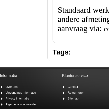
Standaard werk
andere afmetin
aanvraag via:
c
Tags:
Informatie
Klantenservice
Over ons
Contact
Verzendings informatie
Retourneren
Privacy informatie
Sitemap
Algemene voorwaarden