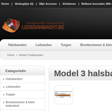
Home
|
Verlanglijst (0)
|
Mijn Account
|
Afrekenen
|
Welkom bezoeker, Wilt
Halsbanden
Leibanden
Tuigen
Broeksriemen & klei
Home
>
Model 3 halsbanden
Model 3 hals
Categorieën
Halsbanden
Leibanden
Tuigen
Broeksriemen & klein
lederwerk