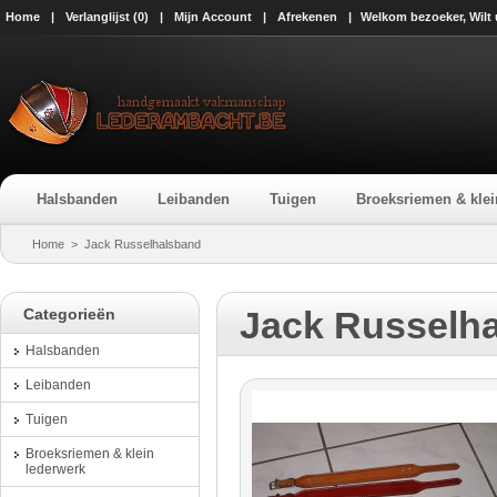
Home
|
Verlanglijst (0)
|
Mijn Account
|
Afrekenen
|
Welkom bezoeker, Wilt
Halsbanden
Leibanden
Tuigen
Broeksriemen & klei
Home
>
Jack Russelhalsband
Jack Russelh
Categorieën
Halsbanden
Leibanden
Tuigen
Broeksriemen & klein
lederwerk