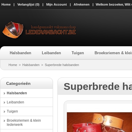
Home
|
Verlanglijst (0)
|
Mijn Account
|
Afrekenen
|
Welkom bezoeker, Wilt
Halsbanden
Leibanden
Tuigen
Broeksriemen & klei
Home
>
Halsbanden
>
Superbrede halsbanden
Superbrede h
Categorieën
Halsbanden
Leibanden
Tuigen
Broeksriemen & klein
lederwerk