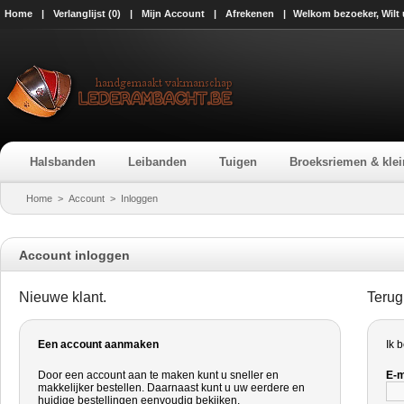
Home
|
Verlanglijst (0)
|
Mijn Account
|
Afrekenen
|
Welkom bezoeker, Wilt
Halsbanden
Leibanden
Tuigen
Broeksriemen & klei
Home
>
Account
>
Inloggen
Account inloggen
Nieuwe klant.
Terug
Een account aanmaken
Ik 
Door een account aan te maken kunt u sneller en
E-m
makkelijker bestellen. Daarnaast kunt u uw eerdere en
huidige bestellingen eenvoudig bekijken.